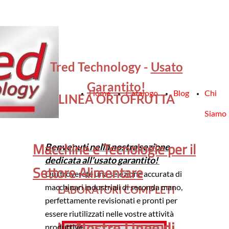
Tred Technology -
Usato
Garantito!
Home
Catalogo
Blog
Chi
LINEA ORTOFRUTTA
Siamo
Macchine e Tecnologie per il
Benvenuti nella nostra sezione
dedicata all'usato garantito!
Settore Alimentare
Qui troverete una selezione accurata di
macchinari industriali di seconda mano,
LABORATORI COMPLETI
perfettamente revisionati e pronti per
essere riutilizzati nelle vostre attività
Le Nostre Linee di
produttive.